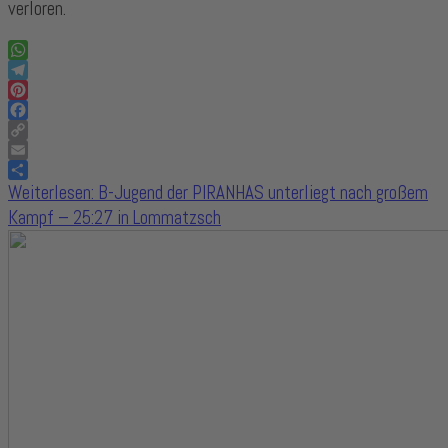
verloren.
WhatsApp
Telegram
Pinterest
Facebook
Copy
Link
Email
Share
Weiterlesen: B-Jugend der PIRANHAS unterliegt nach großem
Kampf – 25:27 in Lommatzsch