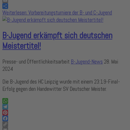
Copy
Link
Email
Share
Weiterlesen: Vorbereitungsturniere der B- und C-Jugend
B-Jugend erkämpft sich deutschen
Meistertitel!
Presse- und Öffentlichkeitsarbeit
B-Jugend-News
28. Mai
2024
Die B-Jugend des HC Leipzig wurde mit einem 23:19-Final-
Erfolg gegen den Handewitter SV Deutscher Meister.
WhatsApp
Telegram
Pinterest
Facebook
Copy