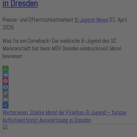
in Dresden
Presse- und Öffentlichkeitsarbeit
B-Jugend-News
01. April
2026
Was für ein Comeback! Die weibliche B-Jugend des SC
Markranstädt hat beim MSV Dresden eindrucksvoll Moral
bewiesen
WhatsApp
Telegram
Pinterest
Facebook
Copy
Link
Email
Share
Weiterlesen: Starke Moral der Piranhas-B-Jugend – furiose
Aufholjagd bringt Auswärtssieg in Dresden