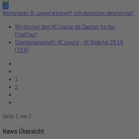
Link
Email
Share
Weiterlesen: B-Jugend erkämpft sich deutschen Meistertitel!
Wir drücken dem HC Leipzig die Daumen für das
FinalFour!
Spielgemeinschaft: HC Leipzig - HC Rödertal 29:16
(15:8)
1
2
Seite 1 von 2
News Übersicht