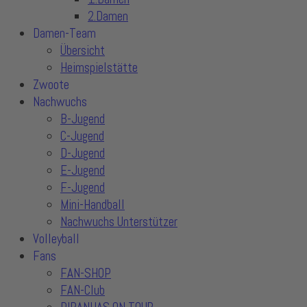
2.Damen
Damen-Team
Übersicht
Heimspielstätte
Zwoote
Nachwuchs
B-Jugend
C-Jugend
D-Jugend
E-Jugend
F-Jugend
Mini-Handball
Nachwuchs Unterstützer
Volleyball
Fans
FAN-SHOP
FAN-Club