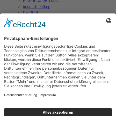
PIRANHAS ON TOUR
Ausrüster-Shop
FanBOOK
Piranhas TV
Sportdeutschland TV
Solidsport - 2.Damen
Verein
Der Verein
Kontakt
Partner
Unterstützer
Nachwuchs Unterstützer
Sponsoring-Möglichkeiten
Downloads
Mitgliedantrag
Reisekosten
">
Kostenerstattung
info@sc-markranstaedt.de